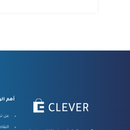
أهم الر
عن تط
النقا