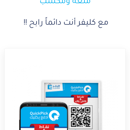
متعة ومكسب
مع كليفر أنت دائماً رابح !!