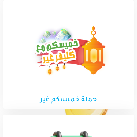
حملة خميسكم غير