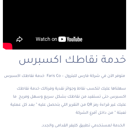
خدمة نقاطك اكسبرس
متوفر الآن في شركة فارس للبترول – Faris Co خدمة نقاطك اكسبرس
سهلناها عليك لتكسب نقاط وجوائز نقدية وفرنالك خدمة نقاطك
اكسبرس حتى تستفيد من نقاطك بشكل سريع وسهل ومريح ما
عليك غير قراءة رمز QR من التقرير اللي بتحصل عليه ” بعد كل عملية
تعبئة ” من داخل أفرع الشركة
الخدمة لمستخدمي تطبيق كليفر القدامى والجدد.